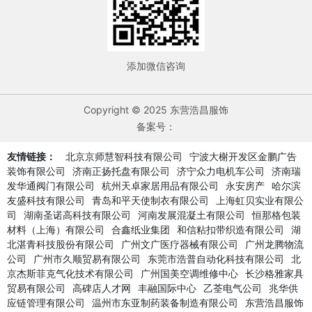
添加微信咨询
Copyright © 2025 东营浩昌服饰
备案号：
友情链接：
北京京师慧智科技有限公司
宁波大榭开发区金鹏广告
装饰有限公司
济南正扬托盘有限公司
济宁众力电机车公司
济南瑞
发华通阀门有限公司
杭州天卓家居用品有限公司
永安房产
哈尔滨
友盛科技有限公司
青岛和平天使制衣有限公司
上海虹贝实业有限公
司
湖南圣诺高科技有限公司
河南发展混凝土有限公司
恒那格包装
材料（上海）有限公司
合鑫纸业集团
和信粘扣带织造有限公司
湖
北湛青科技股份有限公司
广州文广医疗器械有限公司
广州龙腾物流
公司
广州市久顺贸易有限公司
东莞市浩普自动化科技有限公司
北
京杰斯菲克气化技术有限公司
广州国美空调维修中心
长沙格雅家具
贸易有限公司
高碑店人才网
丰融国际中心
乙荃电气公司
兆华供
应链管理有限公司
温州市东亚制药装备制造有限公司
东营浩昌服饰