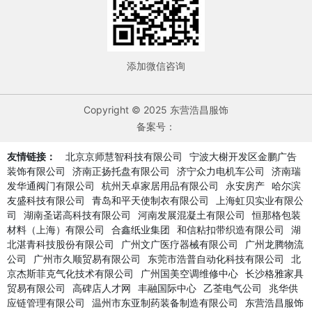
添加微信咨询
Copyright © 2025 东营浩昌服饰
备案号：
友情链接：
北京京师慧智科技有限公司
宁波大榭开发区金鹏广告
装饰有限公司
济南正扬托盘有限公司
济宁众力电机车公司
济南瑞
发华通阀门有限公司
杭州天卓家居用品有限公司
永安房产
哈尔滨
友盛科技有限公司
青岛和平天使制衣有限公司
上海虹贝实业有限公
司
湖南圣诺高科技有限公司
河南发展混凝土有限公司
恒那格包装
材料（上海）有限公司
合鑫纸业集团
和信粘扣带织造有限公司
湖
北湛青科技股份有限公司
广州文广医疗器械有限公司
广州龙腾物流
公司
广州市久顺贸易有限公司
东莞市浩普自动化科技有限公司
北
京杰斯菲克气化技术有限公司
广州国美空调维修中心
长沙格雅家具
贸易有限公司
高碑店人才网
丰融国际中心
乙荃电气公司
兆华供
应链管理有限公司
温州市东亚制药装备制造有限公司
东营浩昌服饰