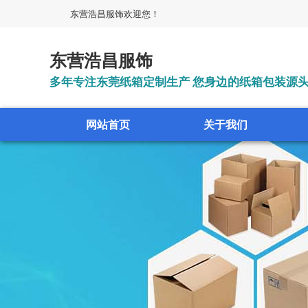
东营浩昌服饰欢迎您！
东营浩昌服饰
多年专注东莞纸箱定制生产 您身边的纸箱包装源
网站首页
关于我们