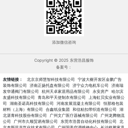
添加微信咨询
Copyright © 2025 东营浩昌服饰
备案号：
友情链接：
北京京师慧智科技有限公司
宁波大榭开发区金鹏广告
装饰有限公司
济南正扬托盘有限公司
济宁众力电机车公司
济南瑞
发华通阀门有限公司
杭州天卓家居用品有限公司
永安房产
哈尔滨
友盛科技有限公司
青岛和平天使制衣有限公司
上海虹贝实业有限公
司
湖南圣诺高科技有限公司
河南发展混凝土有限公司
恒那格包装
材料（上海）有限公司
合鑫纸业集团
和信粘扣带织造有限公司
湖
北湛青科技股份有限公司
广州文广医疗器械有限公司
广州龙腾物流
公司
广州市久顺贸易有限公司
东莞市浩普自动化科技有限公司
北
京杰斯菲克气化技术有限公司
广州国美空调维修中心
长沙格雅家具